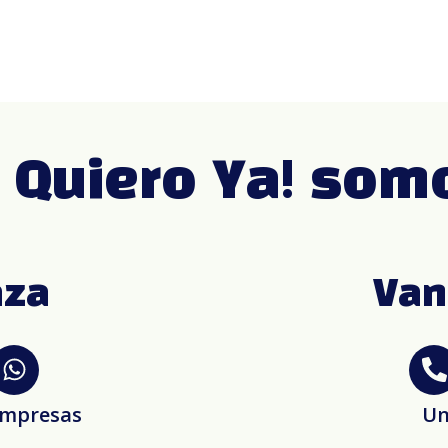
 Quiero Ya! som
aza
Van
empresas
Un