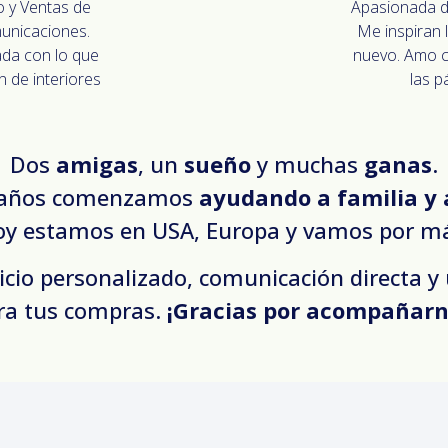
 y Ventas de
Apasionada de
unicaciones.
Me inspiran l
ada con lo que
nuevo. Amo co
 de interiores
las p
Dos
amigas
, un
sueño
y muchas
ganas
.
 años comenzamos
ayudando a familia y
y estamos en USA, Europa y vamos por m
icio personalizado, comunicación directa y
ra tus compras.
¡Gracias por acompañarn