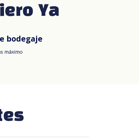
iero Ya
de bodegaje
ías máximo
tes