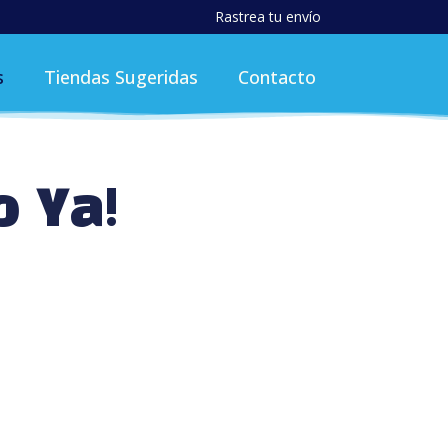
Rastrea tu envío
s
Tiendas Sugeridas
Contacto
o Ya!